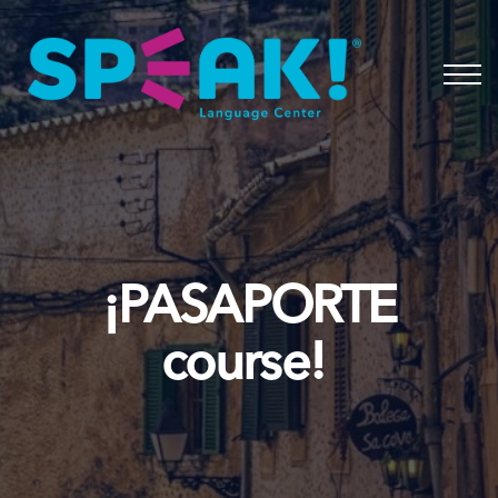
Spanish
About
Login
¡PASAPORTE
course!